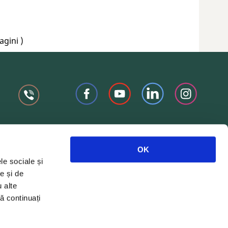
agini )
OK
le sociale și
e și de
Trimite
u alte
să continuați