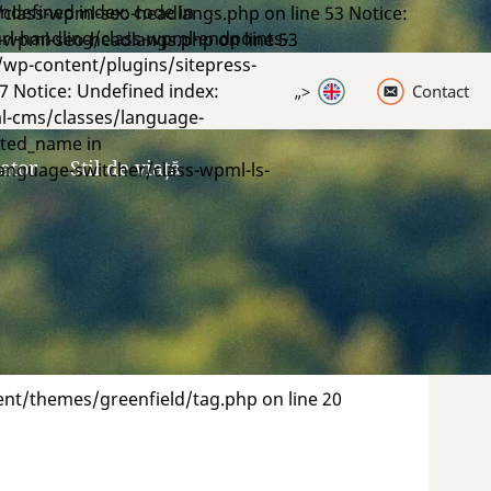
ndefined index: code in
class-wpml-seo-headlangs.php on line 53 Notice:
rl-handling/class-wpml-endpoints-
-wpml-seo-headlangs.php on line 53
/wp-content/plugins/sitepress-
7 Notice: Undefined index:
„>
Contact
l-cms/classes/language-
ated_name in
ator
Stil de viață
anguage-switcher/class-wpml-ls-
nt/themes/greenfield/tag.php on line 20