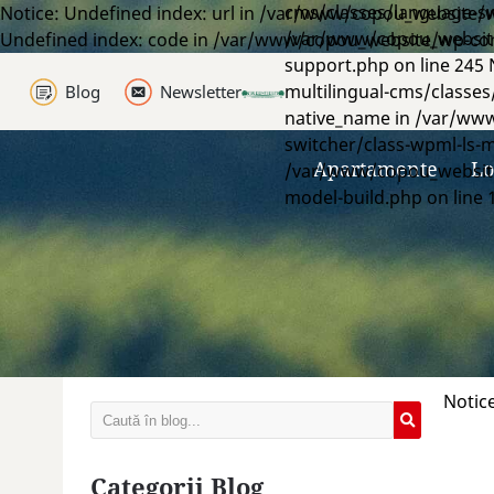
cms/classes/language-swi
Blog
Notice: Undefined index: url in /var/www/copou_website/w
/var/www/copou_website/
Undefined index: code in /var/www/copou_website/wp-cont
Newsletter
support.php on line 245
multilingual-cms/classes
Blog
Newsletter
Apartamente
native_name in /var/www
switcher/class-wpml-ls-m
Locație
Apartamente
Lo
/var/www/copou_website/
model-build.php on line 
De ce Greenfield?
Comunitate
Dezvoltator
Stil de viață
Notic
Servicii
Categorii Blog