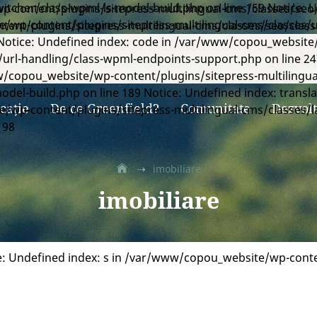
tcher/class-wpml-ls-model-build.php on line 159 Notice: U
p-content/plugins/sitepress-multilingual-cms/classes/seo/
wp-content/plugins/sitepress-multilingual-cms/classes/u
ent/plugins/sitepress-multilingual-cms/classes/seo/class
 Notice: Undefined index: code in /var/www/copou_website
/url-handling/class-wpml-endpoints-support.php on line 24
/copou_website/wp-content/plugins/sitepress-multilingua
odel-build.php on line 189 Notice: Undefined index: transl
cație
De ce Greenfield?
Comunitate
Dezvolt
wp-content/plugins/sitepress-multilingual-cms/classes/l
198
⇢
imobiliare
imobiliare
e: Undefined index: s in /var/www/copou_website/wp-conte