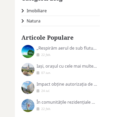
Imobiliare
Natura
Articole Populare
„Respirăm aerul de sub fluturi”
22
feb.
Iași, orașul cu cele mai multe zâmbete!
07
iun.
Impact obține autorizația de construire pentru proiectul GREENFIELD Copou din Iași
24
iul.
În comunitățile rezidențiale natalitatea crește!
22
feb.