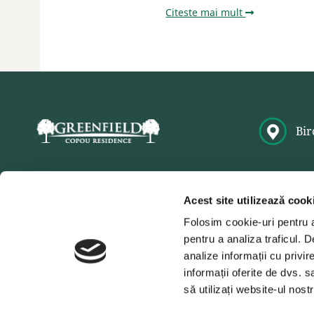
Citeste mai mult
Bir
Acest site utilizează cook
Folosim cookie-uri pentru a 
Abonează-te la newsletter pentru a fi la curent
pentru a analiza traficul. 
noastre.
analize informații cu privir
Niciodată nu vom divulga adresa ta de email și nu vom face 
informații oferite de dvs. s
Termeni și Condiții
și
Nota de informare
să utilizați website-ul nos