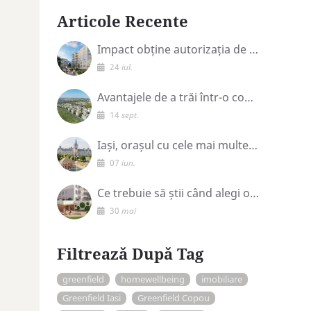
Articole Recente
Impact obține autorizația de construire pentru proiectul GREENFIELD Copou din Iași
24
iul.
Avantajele de a trăi într-o comunitate verde, în cartierul rezidențial Greenfield Copou din Iași
14
sept.
Iași, orașul cu cele mai multe zâmbete!
07
iun.
Ce trebuie să știi când alegi o locuință
30
mai
Filtrează După Tag
greenfield
homewellbeing
imobiliare
Greenfield Iasi
Greenfield Copou