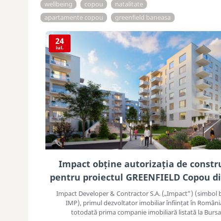
wellbeing
copou
natalitate
apartamente copou
greenfield baneasa
24
iul.
Impact obține autorizația de constr
pentru proiectul GREENFIELD Copou di
Impact Developer & Contractor S.A. („Impact”) (simbol 
IMP), primul dezvoltator imobiliar înființat în Români
totodată prima companie imobiliară listată la Bursa