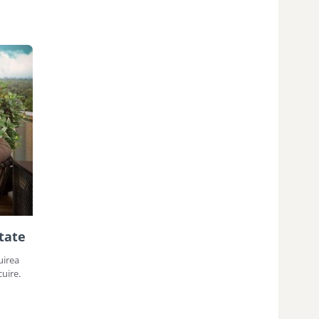
tate
uirea
cuire.