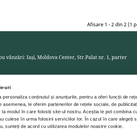
Afisare 1 - 2 din 2 (1 p
ou vânzări: Iași, Moldova Center, Str.Palat nr. 1, parter
ie-uri
personaliza conținutul și anunțurile, pentru a oferi funcții de rețe
 cu noutățile, evenimentele și promoțiile
De asemenea, le oferim partenerilor de rețele sociale, de publicitat
E-Mail
e la modul în care folosiți site-ul nostru. Aceștia le pot combina c
spam. Făcând click pe "Trimite”, ești de acord cu
au culese în urma folosirii serviciilor lor. În cazul în care alegeți 
tru, sunteți de acord cu utilizarea modulelor noastre cookie.