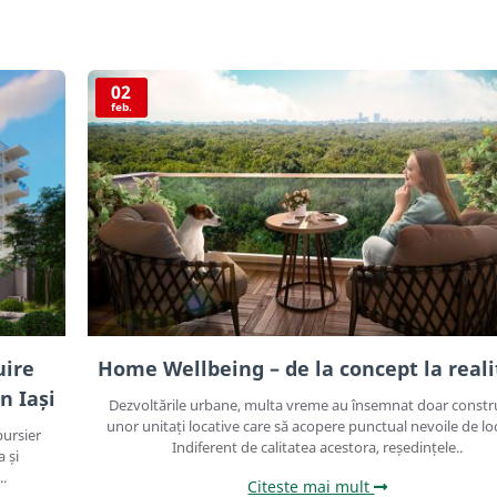
02
feb.
uire
Home Wellbeing – de la concept la reali
n Iași
Dezvoltările urbane, multa vreme au însemnat doar constr
unor unitați locative care să acopere punctual nevoile de lo
bursier
Indiferent de calitatea acestora, reședințele..
a și
..
Citeste mai mult