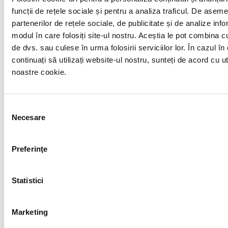
funcții de rețele sociale și pentru a analiza traficul. De asem
partenerilor de rețele sociale, de publicitate și de analize infor
modul în care folosiți site-ul nostru. Aceștia le pot combina cu 
de dvs. sau culese în urma folosirii serviciilor lor. În cazul în
continuați să utilizați website-ul nostru, sunteți de acord cu u
noastre cookie.
Selecția
Necesare
consimțământului
Preferinţe
Companii
Statistici
Dezvoltator:
IMPACT Developer & Contractor
Proiectant:
Impact Alliance Architecture
Marketing
Administrare:
Spatzioo Management