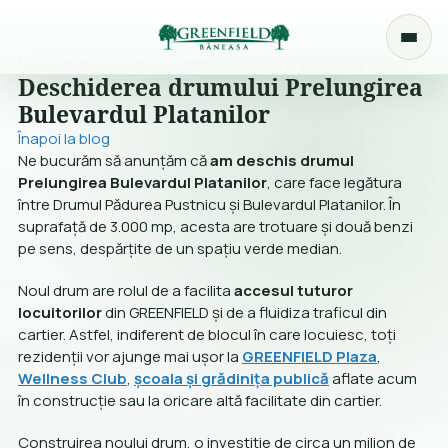
Mobilitate și Acces
22 noiembrie 2024
Impact
1 min citire
Deschiderea drumului Prelungirea
Bulevardul Platanilor
Înapoi la blog
Ne bucurăm să anunțăm că
am deschis drumul
Prelungirea Bulevardul Platanilor
, care face legătura
între Drumul Pădurea Pustnicu și Bulevardul Platanilor. În
suprafață de 3.000 mp, acesta are trotuare și două benzi
pe sens, despărțite de un spațiu verde median.
Noul drum are rolul de a facilita
accesul tuturor
locuitorilor
din GREENFIELD și de a fluidiza traficul din
cartier. Astfel, indiferent de blocul în care locuiesc, toți
rezidenții vor ajunge mai ușor la
GREENFIELD Plaza
,
Wellness Club
,
școala și grădinița publică
aflate acum
în construcție sau la oricare altă facilitate din cartier.
Construirea noului drum, o investiție de circa un milion de