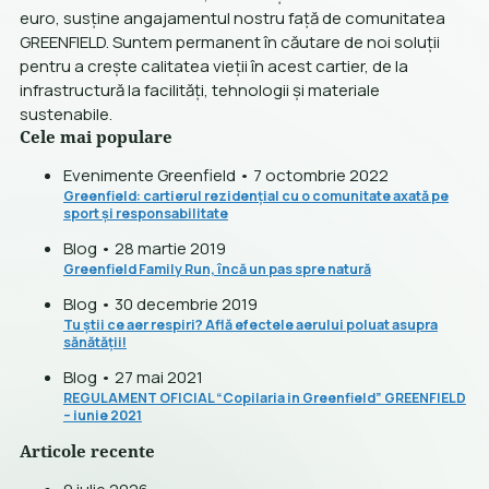
euro, susține angajamentul nostru față de comunitatea
GREENFIELD. Suntem permanent în căutare de noi soluții
pentru a crește calitatea vieții în acest cartier, de la
infrastructură la facilități, tehnologii și materiale
sustenabile.
Cele mai populare
Evenimente Greenfield • 7 octombrie 2022
Greenfield: cartierul rezidențial cu o comunitate axată pe
sport și responsabilitate
Blog • 28 martie 2019
Greenfield Family Run, încă un pas spre natură
Blog • 30 decembrie 2019
Tu știi ce aer respiri? Află efectele aerului poluat asupra
sănătății!
Blog • 27 mai 2021
REGULAMENT OFICIAL “Copilaria in Greenfield” GREENFIELD
– iunie 2021
Articole recente