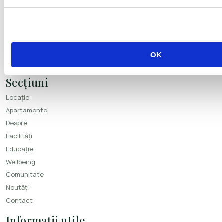
Contact
Greenfield Băneasa, Drumul Pădurea Mogoșoaia 31-41, Sector 1,
București 014043
+40.729.100.003
OK
greenfield@greenfieldresidence.ro
Secțiuni
Locație
Apartamente
Despre
Facilități
Educație
Wellbeing
Comunitate
Noutăți
Contact
Informații utile