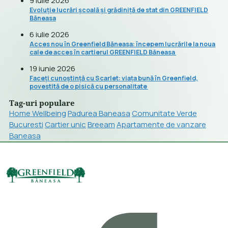
9 iulie 2026
Evoluție lucrări școală și grădiniță de stat din GREENFIELD
Băneasa
6 iulie 2026
Acces nou în Greenfield Băneasa: începem lucrările la noua
cale de acces în cartierul GREENFIELD Băneasa
19 iunie 2026
Faceți cunoștință cu Scarlet: viața bună în Greenfield,
povestită de o pisică cu personalitate
Tag-uri populare
Home Wellbeing
Padurea Baneasa
Comunitate Verde
Bucuresti
Cartier unic
Breeam
Apartamente de vanzare
Baneasa