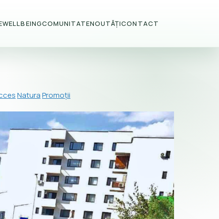
E
WELLBEING
COMUNITATE
NOUTĂȚI
CONTACT
Acces
Natura
Promoții