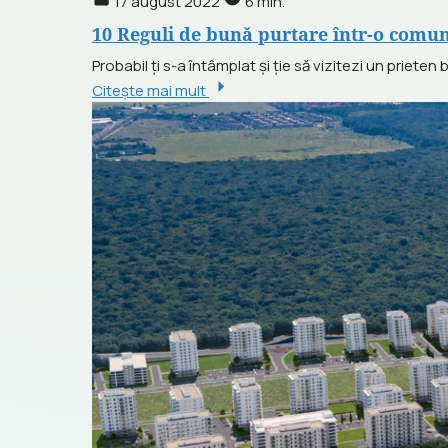
17 august 2022
6 min.
10 Reguli de bună purtare într-o comuni
Probabil ți s-a întâmplat și ție să vizitezi un prieten
Citește mai mult