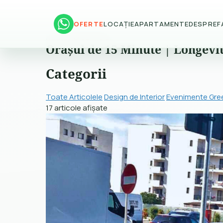
OFERTE
LOCAȚIE
APARTAMENTE
DESPRE
F
Noutăți Greenfield
Orașul de 15 Minute | Longevi
Categorii
Toate Articolele
Design de Interior
Evenimente Gree
17 articole afișate