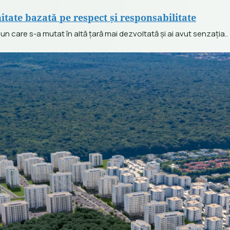
tate bazată pe respect și responsabilitate
 bun care s-a mutat în altă țară mai dezvoltată și ai avut senzația..