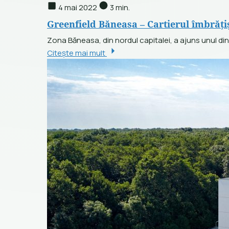
4 mai 2022
3 min.
Greenfield Băneasa – Cartierul îmbrăți
Zona Băneasa, din nordul capitalei, a ajuns unul din
Citește mai mult