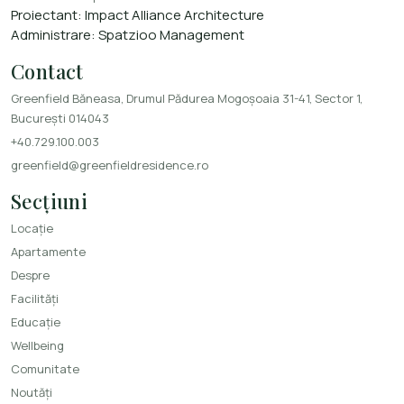
Proiectant:
Impact Alliance Architecture
Administrare:
Spatzioo Management
Contact
Greenfield Băneasa, Drumul Pădurea Mogoșoaia 31-41, Sector 1,
București 014043
+40.729.100.003
greenfield@greenfieldresidence.ro
Secțiuni
Locație
Apartamente
Despre
Facilități
Educație
Wellbeing
Comunitate
Noutăți