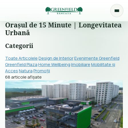
Noutăți Greenfield
Orașul de 15 Minute | Longevitatea
Urbană
Categorii
Toate Articolele
Design de Interior
Evenimente Greenfield
Greenfield Plaza
Home Wellbeing
Imobiliare
Mobilitate și
Acces
Natura
Promoții
68 articole afișate