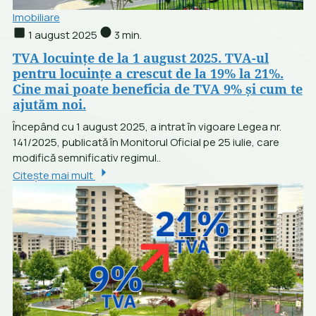
Imobiliare
1 august 2025
3 min.
TVA locuințe de la 1 august 2025. TVA-ul
pentru locuințe a crescut de la 19% la 21%.
Cine mai poate beneficia de TVA 9% și cum te
ajutăm noi.
Începând cu 1 august 2025, a intrat în vigoare Legea nr.
141/2025, publicată în Monitorul Oficial pe 25 iulie, care
modifică semnificativ regimul..
Citește mai mult