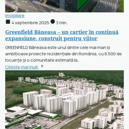
Imobiliare
4 septembrie 2025
3 min.
Greenfield Băneasa – un cartier în continuă
expansiune, construit pentru viitor
GREENFIELD Băneasa este unul dintre cele mai mari și
ambițioase proiecte rezidențiale din România, cu 6.500 de
locuințe și o comunitate estimată la..
Citește mai mult