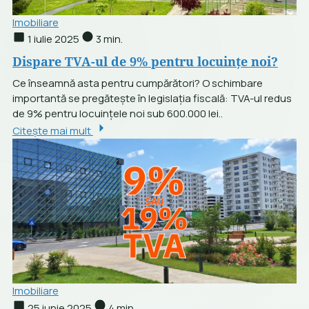
Imobiliare
1 iulie 2025
3 min.
Dispare TVA-ul de 9% pentru locuințe noi?
Ce înseamnă asta pentru cumpărători? O schimbare
importantă se pregătește în legislația fiscală: TVA-ul redus
de 9% pentru locuințele noi sub 600.000 lei..
Citește mai mult
Imobiliare
25 iunie 2025
4 min.