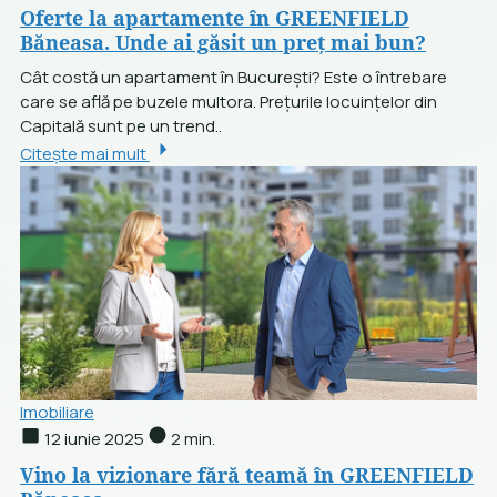
Oferte la apartamente în GREENFIELD
Băneasa. Unde ai găsit un preț mai bun?
Cât costă un apartament în București? Este o întrebare
care se află pe buzele multora. Prețurile locuințelor din
Capitală sunt pe un trend..
Citește mai mult
Imobiliare
12 iunie 2025
2 min.
Vino la vizionare fără teamă în GREENFIELD