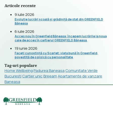
Articole recente
9 iulie 2026
Evoluție lucrări școală și grădiniță de stat din GREENFIELD
Băneasa
6 iulie 2026
Acces nou în Greenfield Băneasa: începem lucrările la noua
cale de acces în cartierul GREENFIELD Băneasa
19 iunie 2026
Faceți cunoștință cu Scarlet: viața bună în Greenfield,
povestită de o pisică cu personalitate
Tag-uri populare
Home Wellbeing
Padurea Baneasa
Comunitate Verde
Bucuresti
Cartier unic
Breeam
Apartamente de vanzare
Baneasa