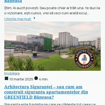
Băneasa
Știm. Ai auzit povești. Sau poate chiar ai trăit una: te duci la
o vizionare, ești curios, vrei să vezi cum arată locul,..
Citește mai mult
Imobiliare
10 martie 2025
4 min.
Arhitectura Siguranței – sau cum am
construit siguranța apartamentelor din
GREENFIELD Băneasa?
Siguranța este fundația pe care se clădește tot ceea ce