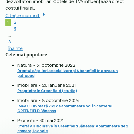
dezvoltatorii imobiliari. Cotele de TVA influențează direct
costul final al..
Citește mai mult
2
1
3
…
8
Înainte
Cele mai populare
Natura • 31 octombrie 2022
Dreptul cățeilor la socializare și 4 beneficii în a avea un
patruped
Imobiliare • 26 ianuarie 2021
Proprietar în Greenfield (studio)
Imobiliare • 8 octombrie 2024
IMPACT livrează 732 de apartamente noi în cartierul
GREENFIELD Băneasa
Promotii • 30 mai 2021
Ofertă All Inclusive în Greenfield Băneasa: Apartamente de 2
camere, la cheie