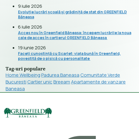
9 iulie 2026
Evoluție lucrări școală și grădiniță de stat din GREENFIELD
Băneasa
6 iulie 2026
Acces nou în Greenfield Băneasa: începem lucrările la noua
cale de acces în cartierul GREENFIELD Băneasa
19 iunie 2026
Faceți cunoștință cu Scarlet: viața bună în Greenfield,
povestită de o pisică cu personalitate
Tag-uri populare
Home Wellbeing
Padurea Baneasa
Comunitate Verde
Bucuresti
Cartier unic
Breeam
Apartamente de vanzare
Baneasa