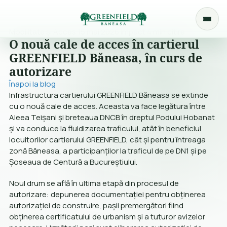
Mobilitate și Acces
15 mai 2026
Impact
4 min citire
O nouă cale de acces în cartierul
GREENFIELD Băneasa, în curs de
autorizare
Înapoi la blog
Infrastructura cartierului GREENFIELD Băneasa se extinde
cu o nouă cale de acces. Aceasta va face legătura între
Aleea Teișani și breteaua DNCB în dreptul Podului Hobanat
și va conduce la fluidizarea traficului, atât în beneficiul
locuitorilor cartierului GREENFIELD, cât și pentru întreaga
zonă Băneasa, a participanților la traficul de pe DN1 și pe
Șoseaua de Centură a Bucureștiului.
Noul drum se află în ultima etapă din procesul de
autorizare: depunerea documentației pentru obținerea
autorizației de construire, pașii premergători fiind
obținerea certificatului de urbanism și a tuturor avizelor