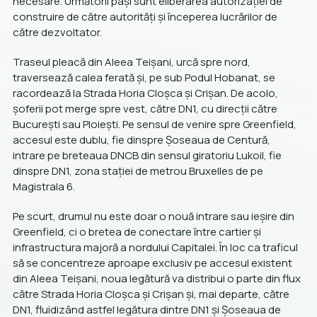
necesare. Următorii pași sunt eliberarea autorizației de
construire de către autorități și începerea lucrărilor de
către dezvoltator.
Traseul pleacă din Aleea Teișani, urcă spre nord,
traversează calea ferată și, pe sub Podul Hobanat, se
racordează la Strada Horia Cloșca și Crișan. De acolo,
șoferii pot merge spre vest, către DN1, cu direcții către
București sau Ploiești. Pe sensul de venire spre Greenfield,
accesul este dublu, fie dinspre Șoseaua de Centură,
intrare pe breteaua DNCB din sensul giratoriu Lukoil, fie
dinspre DN1, zona stației de metrou Bruxelles de pe
Magistrala 6.
Pe scurt, drumul nu este doar o nouă intrare sau ieșire din
Greenfield, ci o bretea de conectare între cartier și
infrastructura majoră a nordului Capitalei. În loc ca traficul
să se concentreze aproape exclusiv pe accesul existent
din Aleea Teișani, noua legătură va distribui o parte din flux
către Strada Horia Cloșca și Crișan și, mai departe, către
DN1, fluidizând astfel legătura dintre DN1 și Șoseaua de