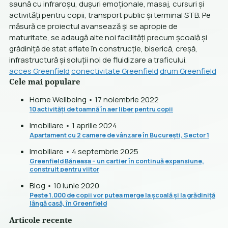
saună cu infraroșu, dușuri emoționale, masaj, cursuri și
activități pentru copii, transport public și terminal STB. Pe
măsură ce proiectul avansează și se apropie de
maturitate, se adaugă alte noi facilități precum școală și
grădiniță de stat aflate în construcție, biserică, creșă,
infrastructură și soluții noi de fluidizare a traficului.
acces Greenfield
conectivitate Greenfield
drum Greenfield
Cele mai populare
Home Wellbeing • 17 noiembrie 2022
10 activități de toamnă în aer liber pentru copii
Imobiliare • 1 aprilie 2024
Apartament cu 2 camere de vânzare în București, Sector 1
Imobiliare • 4 septembrie 2025
Greenfield Băneasa – un cartier în continuă expansiune,
construit pentru viitor
Blog • 10 iunie 2020
Peste 1.000 de copii vor putea merge la școală și la grădiniță
lângă casă, în Greenfield
Articole recente