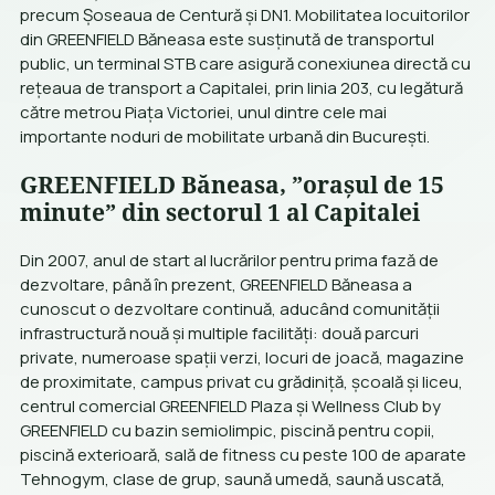
precum Șoseaua de Centură și DN1. Mobilitatea locuitorilor
din GREENFIELD Băneasa este susținută de transportul
public, un terminal STB care asigură conexiunea directă cu
rețeaua de transport a Capitalei, prin linia 203, cu legătură
către metrou Piața Victoriei, unul dintre cele mai
importante noduri de mobilitate urbană din Bucureşti.
GREENFIELD Băneasa, ”orașul de 15
minute” din sectorul 1 al Capitalei
Din 2007, anul de start al lucrărilor pentru prima fază de
dezvoltare, până în prezent, GREENFIELD Băneasa a
cunoscut o dezvoltare continuă, aducând comunității
infrastructură nouă și multiple facilități: două parcuri
private, numeroase spații verzi, locuri de joacă, magazine
de proximitate, campus privat cu grădiniță, școală și liceu,
centrul comercial GREENFIELD Plaza și Wellness Club by
GREENFIELD cu bazin semiolimpic, piscină pentru copii,
piscină exterioară, sală de fitness cu peste 100 de aparate
Tehnogym, clase de grup, saună umedă, saună uscată,