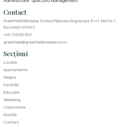
Administrare:
Spatzioo Management
Contact
Greenfield Băneasa, Drumul Pădurea Mogoșoaia 31-41, Sector 1,
București 014043
+40.729.100.003
greenfield@greenfieldresidence.ro
Secțiuni
Locație
Apartamente
Despre
Facilități
Educație
Wellbeing
Comunitate
Noutăți
Contact