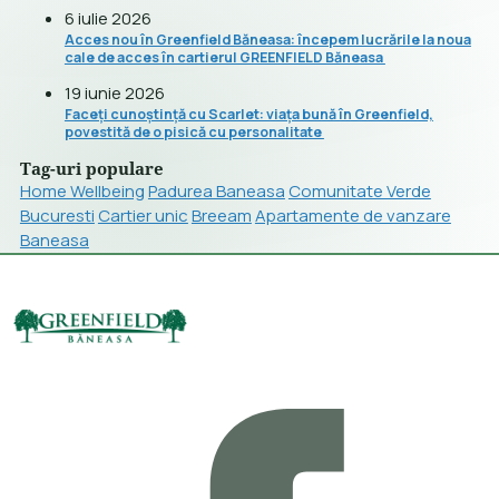
6 iulie 2026
Acces nou în Greenfield Băneasa: începem lucrările la noua
cale de acces în cartierul GREENFIELD Băneasa
19 iunie 2026
Faceți cunoștință cu Scarlet: viața bună în Greenfield,
povestită de o pisică cu personalitate
Tag-uri populare
Home Wellbeing
Padurea Baneasa
Comunitate Verde
Bucuresti
Cartier unic
Breeam
Apartamente de vanzare
Baneasa