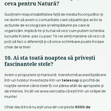
ceva pentru Natură?
Susținem responsabilitatea față de mediul înconjurător și
ne dorim să avem o comunitate care să participe activ la
acțiunile de ecologizare și reîmpădurire pe care le
organizăm. Implică-te și tu hai să vezi cum putem schimba
lucrurile în bine, pas cu pas! Te vei simți mai bine să vezi că
poți să faci o diferență și că orice schimbare poate începe
chiar de la tine!
10. Ai sta toată noaptea să privești
fascinantele stele?
Avem o propunere și mai bună: transformă această plăcere
într-un hobby! Investește într-un
telescop
și profită de
nopțile senine când stele îți vor părea atât de apropiate și
de intense, încât vei avea senzația că ești într-un orășel de
munte!
Chiar dacă încă nu ești unul din cei peste
6500 de