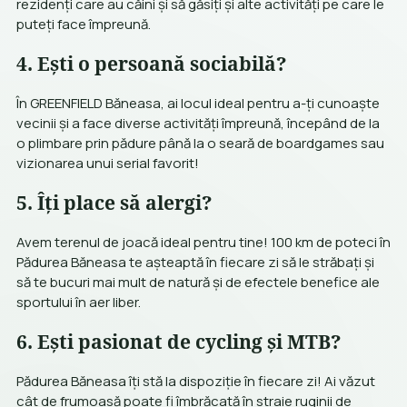
rezidenți care au căini și să găsiți și alte activități pe care le
puteți face împreună.
4. Ești o persoană sociabilă?
În GREENFIELD Băneasa, ai locul ideal pentru a-ți cunoaște
vecinii și a face diverse activități împreună, începând de la
o plimbare prin pădure până la o seară de boardgames sau
vizionarea unui serial favorit!
5. Îți place să alergi?
Avem terenul de joacă ideal pentru tine! 100 km de poteci în
Pădurea Băneasa te așteaptă în fiecare zi să le străbați și
să te bucuri mai mult de natură și de efectele benefice ale
sportului în aer liber.
6. Ești pasionat de cycling și MTB?
Pădurea Băneasa îți stă la dispoziție în fiecare zi! Ai văzut
cât de frumoasă poate fi îmbrăcată în straie ruginii de