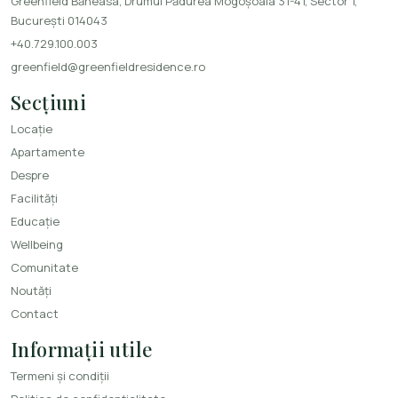
Greenfield Băneasa, Drumul Pădurea Mogoșoaia 31-41, Sector 1,
București 014043
+40.729.100.003
greenfield@greenfieldresidence.ro
Secțiuni
Locație
Apartamente
Despre
Facilități
Educație
Wellbeing
Comunitate
Noutăți
Contact
Informații utile
Termeni și condiții