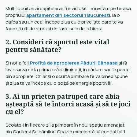
Mulți locuitori ai capitalei ar fi invidioși! Te invităm pe terasa
propriului
apartament din sectorul 1 Bucuresti
, la o
cafea sau un ceai. Începe ziua cu o priveliște care te va
face să uiți de stres și de task-urile de la birou!
2. Consideri că sportul este vital
pentru sănătate?
Și noi la fel!
Profită de apropierea Pădurii Băneasa
și fă
înviorarea de la prima oră a dimineții, în pădure sau în parcul
din apropiere. Chiar și o scurtă plimbare te va binedispune
și ziua ta va începe cu o doză de energie pozitivă!
3. Ai un prieten patruped care abia
așteaptă să te întorci acasă și să te joci
cu el?
Scoate-l în fiecare zi la plimbare în noul spațiu amenajat
din Cartierul Salcâmilor! Ocazie excelentă să cunoști alti