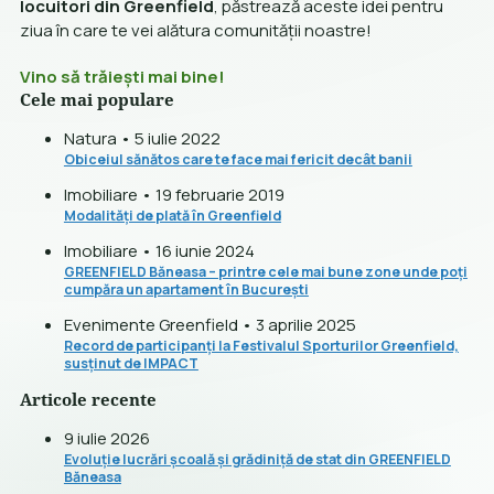
locuitori din Greenfield
, păstrează aceste idei pentru
ziua în care te vei alătura comunității noastre!
Vino să trăiești mai bine!
Cele mai populare
Natura • 5 iulie 2022
Obiceiul sănătos care te face mai fericit decât banii
Imobiliare • 19 februarie 2019
Modalități de plată în Greenfield
Imobiliare • 16 iunie 2024
GREENFIELD Băneasa – printre cele mai bune zone unde poți
cumpăra un apartament în București
Evenimente Greenfield • 3 aprilie 2025
Record de participanți la Festivalul Sporturilor Greenfield,
susținut de IMPACT
Articole recente
9 iulie 2026
Evoluție lucrări școală și grădiniță de stat din GREENFIELD
Băneasa