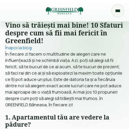
Natura
23 octombrie 2022
Impact
4 min citire
Vino să trăiești mai bine! 10 Sfaturi
despre cum să fii mai fericit în
Greenfield!
Înapoi la blog
În fiecare zi facem o multitudine de alegeri care ne
influențează și ne schimbă viața. Azi, poți să alegi să fii
fericit, să te bucuri de ce ai acum, să te bucuri de prezent,
să faci rai din ce ai și să exploatezi la maxim toate opțiunile
ce îți pot aduce un plus. Este de datoria ta și a fiecăruia
dintre noi să alegem exact acele lucruri care ne pot aduce
mai aproape de o viață frumoasă. Ai mai jos 10 propuneri
despre cum poți să alegi să trăiești mai frumos, în
GREENFIELD Băneasa, în fiecare zi!
1. Apartamentul tău are vedere la
pădure?