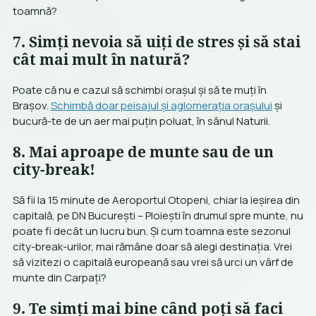
toamnă?
7. Simți nevoia să uiți de stres și să stai
cât mai mult în natură?
Poate că nu e cazul să schimbi orașul și să te muți în
Brașov.
Schimbă doar peisajul și aglomerația orașului
și
bucură-te de un aer mai puțin poluat, în sânul Naturii.
8. Mai aproape de munte sau de un
city-break!
Să fii la 15 minute de Aeroportul Otopeni, chiar la ieșirea din
capitală, pe DN București – Ploiești în drumul spre munte, nu
poate fi decât un lucru bun. Și cum toamna este sezonul
city-break-urilor, mai rămâne doar să alegi destinația. Vrei
să vizitezi o capitală europeană sau vrei să urci un vârf de
munte din Carpați?
9. Te simți mai bine când poți să faci