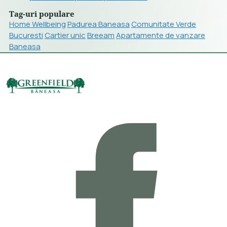
Tag-uri populare
Home Wellbeing
Padurea Baneasa
Comunitate Verde
Bucuresti
Cartier unic
Breeam
Apartamente de vanzare
Baneasa