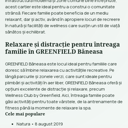
infrastructură modernă și zone comune bine întreținute,
acest cartier este ideal pentru a construi o comunitate
strânsă. Fiecare familie poate beneficia de un mediu
relaxant, dar și activ, având în apropiere locuri de recreere
în natură și facilități de wellness care susțin un stil de viață
sănătos și echilibrat.
Relaxare și distracție pentru întreaga
familie în GREENFIELD Băneasa
GREENFIELD Băneasa este locul ideal pentru familiile care
doresc să îmbine relaxarea cu activitățile recreative. Pe
lângă parcurile și zonele verzi, care sunt ideale pentru
plimbări și activități în aer liber, GREENFIELD Băneasa oferă și
opțiuni excelente de distracție și relaxare, precum
Wellness Club by Greenfield. Aici, întreaga familie poate
găsi activități pentru toate vârstele, de la antrenamente de
fitness până la momente de relaxare la spa.
Cele mai populare
Natura • 8 august 2019