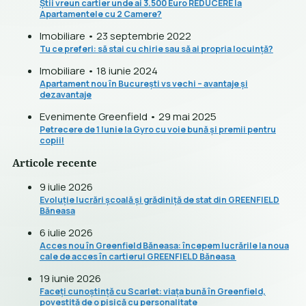
Știi vreun cartier unde ai 3.500 Euro REDUCERE la
Apartamentele cu 2 Camere?
Imobiliare • 23 septembrie 2022
Tu ce preferi: să stai cu chirie sau să ai propria locuință?
Imobiliare • 18 iunie 2024
Apartament nou în București vs vechi – avantaje și
dezavantaje
Evenimente Greenfield • 29 mai 2025
Petrecere de 1 Iunie la Gyro cu voie bună și premii pentru
copii!
Articole recente
9 iulie 2026
Evoluție lucrări școală și grădiniță de stat din GREENFIELD
Băneasa
6 iulie 2026
Acces nou în Greenfield Băneasa: începem lucrările la noua
cale de acces în cartierul GREENFIELD Băneasa
19 iunie 2026
Faceți cunoștință cu Scarlet: viața bună în Greenfield,
povestită de o pisică cu personalitate