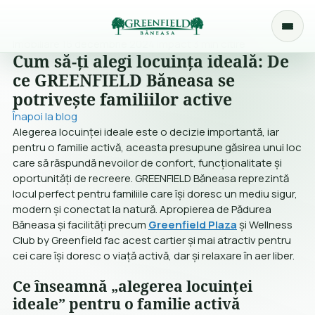
Imobiliare
16 decembrie 2024
Impact
3 min citire
Cum să-ți alegi locuința ideală: De
ce GREENFIELD Băneasa se
potrivește familiilor active
Înapoi la blog
Alegerea locuinței ideale este o decizie importantă, iar
pentru o familie activă, aceasta presupune găsirea unui loc
care să răspundă nevoilor de confort, funcționalitate și
oportunități de recreere. GREENFIELD Băneasa reprezintă
locul perfect pentru familiile care își doresc un mediu sigur,
modern și conectat la natură. Apropierea de Pădurea
Băneasa și facilități precum
Greenfield Plaza
și Wellness
Club by Greenfield fac acest cartier și mai atractiv pentru
cei care își doresc o viață activă, dar și relaxare în aer liber.
Ce înseamnă „alegerea locuinței
ideale” pentru o familie activă