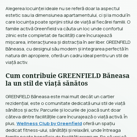
Alegerea locuinței ideale nu se referă doar la aspectul
estetic sau la dimensiunea apartamentului, ci și la modul în
care locuința poate sprijini stilul de viață al fiecărei familii. O
familie activă Greenfield va căuta un loc unde confortul
zilnic este completat de facilități care încurajează
mișcarea, interacțiunea și distracția în aer liber. GREENFIELD
Băneasa, cu designul său modern și integrarea perfectă în
natura din apropiere, oferă un cadru ideal pentru un stil de
viață activ.
Cum contribuie GREENFIELD Băneasa
la un stil de viață sănătos
GREENFIELD Băneasa este mai mult decât un cartier
rezidențial, este o comunitate dedicată unui stil de viață
sănătos și activ. Parcurile și locurile de joacă sunt doar
câteva dintre facilitățile care încurajează o viață activă. În
plus,
Wellness Club by Greenfield
oferă un spațiu
dedicat fitness-ului, sănătății și relaxării, unde întreaga
familie poate beneficia de facilități premium. Fie că vrei să