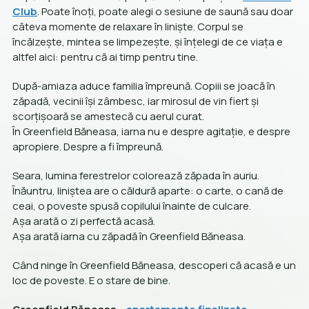
Club
. Poate înoți, poate alegi o sesiune de saună sau doar
câteva momente de relaxare în liniște. Corpul se
încălzește, mintea se limpezește, și înțelegi de ce viața e
altfel aici: pentru că ai timp pentru tine.
După-amiaza aduce familia împreună. Copiii se joacă în
zăpadă, vecinii își zâmbesc, iar mirosul de vin fiert și
scorțișoară se amestecă cu aerul curat.
În Greenfield Băneasa, iarna nu e despre agitație, e despre
apropiere. Despre a fi împreună.
Seara, lumina ferestrelor colorează zăpada în auriu.
Înăuntru, liniștea are o căldură aparte: o carte, o cană de
ceai, o poveste spusă copilului înainte de culcare.
Așa arată o zi perfectă acasă.
Așa arată iarna cu zăpadă în Greenfield Băneasa.
Când ninge în Greenfield Băneasa, descoperi că acasă e un
loc de poveste. E o stare de bine.