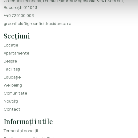
Greenfield Băneasa, Drumul Pădurea Mogoșoaia 31-41, Sector 1,
București 014043
+40.729.100.003
greenfield@greenfieldresidence.ro
Secțiuni
Locație
Apartamente
Despre
Facilități
Educație
Wellbeing
Comunitate
Noutăți
Contact
Informații utile
Termeni și condiții