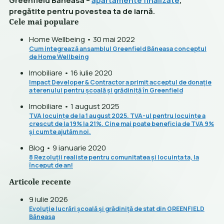
Greenfield Băneasa –
apartamente finalizate
,
pregătite pentru povestea ta de iarnă.
Cele mai populare
Home Wellbeing • 30 mai 2022
Cum integrează ansamblul Greenfield Băneasa conceptul
de Home Wellbeing
Imobiliare • 16 iulie 2020
Impact Developer & Contractor a primit acceptul de donație
a terenului pentru școală și grădiniță în Greenfield
Imobiliare • 1 august 2025
TVA locuințe de la 1 august 2025. TVA-ul pentru locuințe a
crescut de la 19% la 21%. Cine mai poate beneficia de TVA 9%
și cum te ajutăm noi.
Blog • 9 ianuarie 2020
8 Rezoluții realiste pentru comunitatea și locuința ta, la
început de an!
Articole recente
9 iulie 2026
Evoluție lucrări școală și grădiniță de stat din GREENFIELD
Băneasa