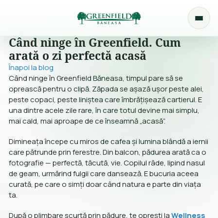
Blog
14 noiembrie 2025
Impact
2 min citire
Când ninge în Greenfield. Cum
arată o zi perfectă acasă
Înapoi la blog
Când ninge în Greenfield Băneasa, timpul pare să se
oprească pentru o clipă. Zăpada se așază ușor peste alei,
peste copaci, peste liniștea care îmbrățișează cartierul. E
una dintre acele zile rare, în care totul devine mai simplu,
mai cald, mai aproape de ce înseamnă „acasă”.
Dimineața începe cu miros de cafea și lumina blândă a iernii
care pătrunde prin ferestre. Din balcon, pădurea arată ca o
fotografie — perfectă, tăcută, vie. Copilul râde, lipind nasul
de geam, urmărind fulgii care dansează. E bucuria aceea
curată, pe care o simți doar când natura e parte din viața
ta.
După o plimbare scurtă prin pădure, te oprești la
Wellness