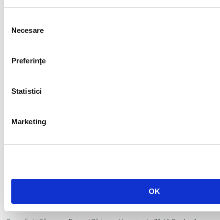
Selecția
Necesare
consimțământului
Preferinţe
Statistici
Marketing
Companii
Dezvoltator:
IMPACT Developer & Contractor
Proiectant:
Impact Alliance Architecture
Administrare:
Spatzioo Management
OK
Contact