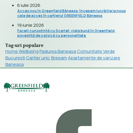
6 iulie 2026
Acces nou în Greenfield Băneasa: începem lucrările la noua
cale de acces în cartierul GREENFIELD Băneasa
19 iunie 2026
Faceți cunoștință cu Scarlet: viața bună în Greenfield,
povestită de o pisică cu personalitate
Tag-uri populare
Home Wellbeing
Padurea Baneasa
Comunitate Verde
Bucuresti
Cartier unic
Breeam
Apartamente de vanzare
Baneasa