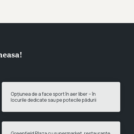
neasa!
Opțiunea de a face sport în aer liber – în
locurile dedicate sau pe potecile pădurii
Greenfield Plaza cu supermarket, restaurante