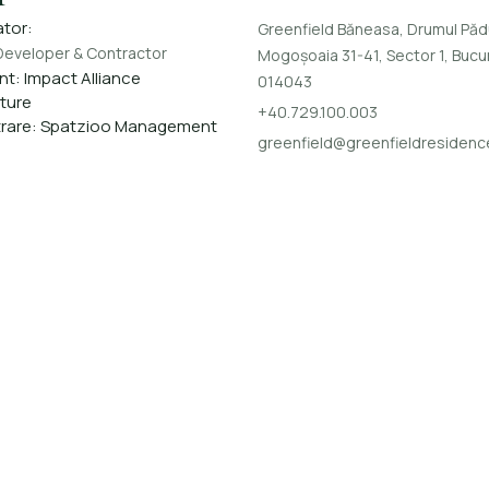
tor:
Greenfield Băneasa, Drumul Pă
eveloper & Contractor
Mogoșoaia 31-41, Sector 1, Bucu
nt:
Impact Alliance
014043
ture
+40.729.100.003
rare:
Spatzioo Management
greenfield@greenfieldresidenc