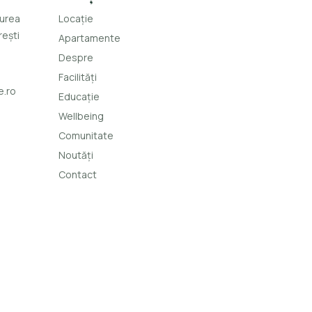
durea
Locație
rești
Apartamente
Despre
Facilități
e.ro
Educație
Wellbeing
Comunitate
Noutăți
Contact