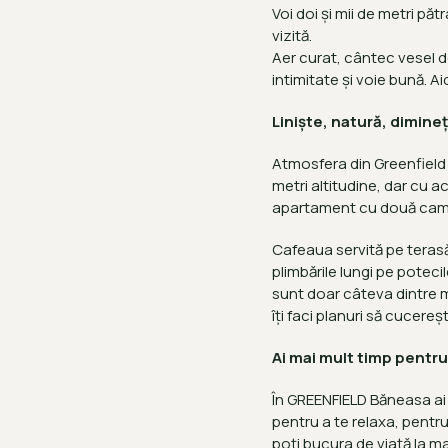
Voi doi și mii de metri păt
vizită.
Aer curat, cântec vesel de
intimitate și voie bună. Ai
Liniște, natură, dimine
Atmosfera din Greenfield î
metri altitudine, dar cu a
apartament cu două camer
Cafeaua servită pe terasă l
plimbările lungi pe poteci
sunt doar câteva dintre mo
îți faci planuri să cucereș
Ai mai mult timp pentru
În GREENFIELD Băneasa ai l
pentru a te relaxa, pentru
poți bucura de viață la 