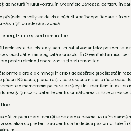
rați de natură în jurul vostru, în Greenfield Băneasa, cartierul în ca
 păsărele, priveliștea de vis a pădurii. Așa începe fiecare zi în pr
ci vă simțiți cu adevărat acasă.
ți energizante și seri romantice.
ți amintește de liniștea și aerul curat al vacanțelor petrecute la
cces rapid către inima agitată a orasului. În Greenfield ai mixul per
e pentru dimineți energizante și seri romantice.
a primele ore ale dimineții în ciripit de păsărele și scăldată în raz
le pădurii Băneasa, planurile și visele expuse în serile răcoroase d
mentele memorabile pe care le trăiești în Greenfield. În astfel de 
ti lumea și îți încarci bateriile pentru următoarea zi. Este un vis c
 tine!
a câțiva pași toate facilitățile de care ai nevoie. Asta înseamnă m
 a socializa cu prietenii sau pentru a te dedica pasiunilor tale. 
maximum!