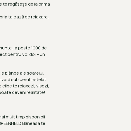
re te regăsești de la prima
opria ta oază de relaxare,
 munte, la peste 1000 de
fect pentru voi doi – un
ele blânde ale soarelui,
e vară sub cerul înstelat
clipe te relaxezi, visezi,
e poate deveni realitate!
ai mult timp disponibil
În GREENFIELD Băneasa te