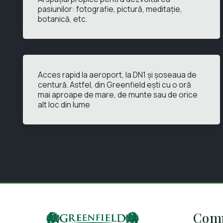
pasiunilor: fotografie, pictură, meditație,
botanică, etc.
Acces rapid la aeroport, la DN1 și șoseaua de
centură. Astfel, din Greenfield ești cu o oră
mai aproape de mare, de munte sau de orice
alt loc din lume
Comp