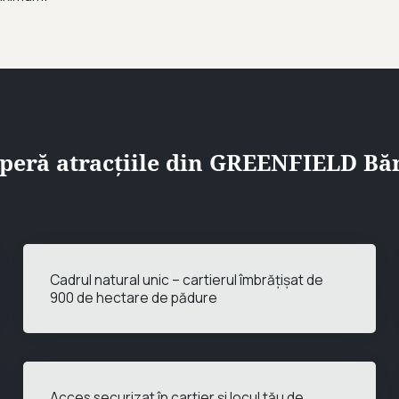
peră atracțiile din GREENFIELD Bă
Cadrul natural unic – cartierul îmbrățișat de
900 de hectare de pădure
Acces securizat în cartier și locul tău de