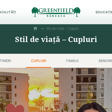
ACILITĂȚI
EDUCAȚI
⇢
Stil de viață – Cupluri
Stil de viață – Cupluri
TINERI
CUPLURI
FAMILII
SENIOR