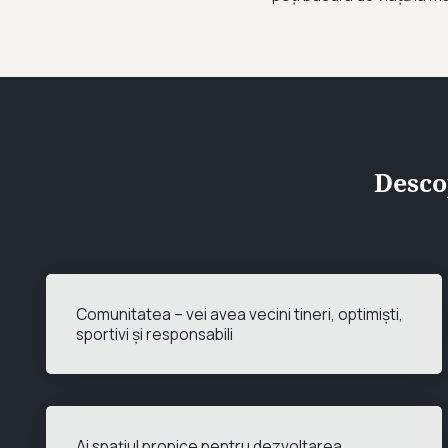
Desco
Comunitatea – vei avea vecini tineri, optimiști,
sportivi și responsabili
Ai spațiul propice pentru dezvoltarea