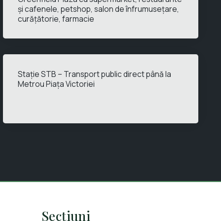
și cafenele, petshop, salon de înfrumusețare,
curățătorie, farmacie
Stație STB – Transport public direct până la
Metrou Piața Victoriei
Secțiuni