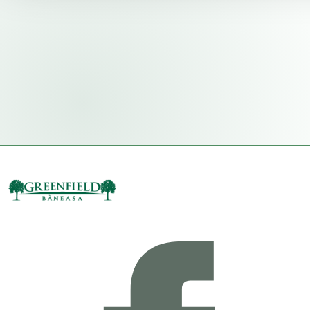
Primește actualizări exclusive pe email
Evenimente, lansări și tururi ghidate.
Am citit și sunt de acord cu
Termeni și Condiții
TRIMITE CEREREA
Datele tale rămân confidențiale. Nu trimitem spam.