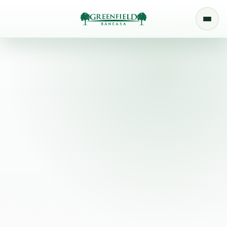
Apartamente de vânzare în
Greenfield Băneasa.
Descoperă apartamente finalizate sau în construcție,
disponibile în configurații de studio, 2 camere și 3 camere.
Verifică disponibilitatea actualizată și alege locuința
potrivită pentru bugetul, etapa de viață și planurile tale.
Greenfield Băneasa • Studio
NOU
Studio Tip 2
Etaj 1-10
Stadiu: În construcție
Preț de listă:
114.167 € + TVA
Suprafețe
Planuri
Galerie
Finisaje
Programează vizionare
Înapoi la apartamente
Suprafețe și configurație