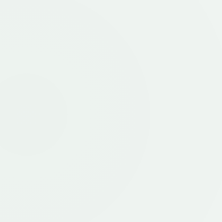
închidere în 3 puncte, izolație fonică și termică sporită.
Alte dotări apartament
Fiecare apartament include dotări gândite pentru confortul
zilnic: termostat în fiecare cameră, trasee de aer
condiționat în fiecare cameră și pereți de sticlă între
bucătărie și living, pentru mai multă lumină, flexibilitate și
control al ambientului.
Galerie
Galeria va fi disponibilă în curând pentru acest tip de
apartament.
Website
Programează acum o
vizionare