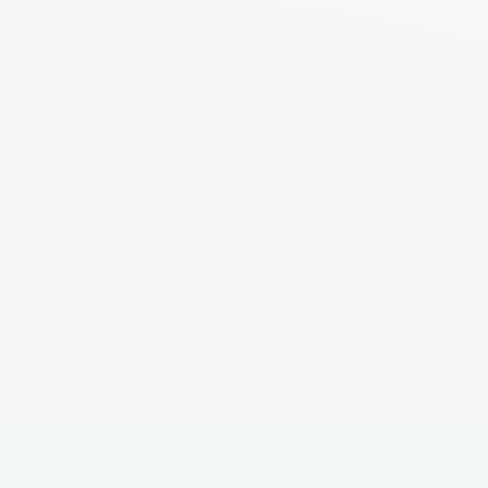
Finisaje interioare
Finisaje ceramice
Gresie și faianță KEROS, în formate moderne, inspirate din
beton arhitectural, piatră naturală și travertin, în nuanțe
neutre de gri și beige, pentru băi și spații cu aspect
contemporan, elegant și ușor de întreținut.
Finisajele ceramice KEROS se situează într-o zonă de