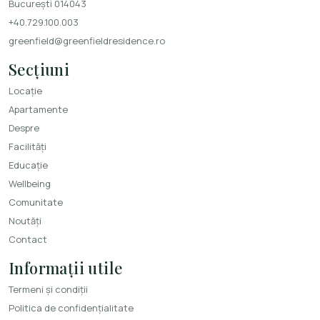
București 014043
+40.729.100.003
greenfield@greenfieldresidence.ro
Secțiuni
Locație
Apartamente
Despre
Facilități
Educație
Wellbeing
Comunitate
Noutăți
Contact
Informații utile
Termeni și condiții
Politica de confidențialitate