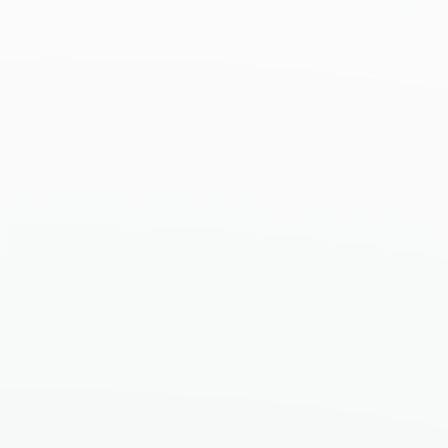
Suprafață construită
58,71 m²
Suprafață utilă
56,38 m²
Terasă/Balcon
9,90 m²
Suprafață totală
69 m²
Plan apartament
Imaginea se afișează integral. Click pentru zoom.