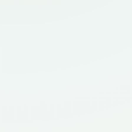
Scarlet
Bună! Sunt Scarlet și te invit la o vizionare.
NUME*
PRENUME*
EMAIL*
TELEFON*
DOMICILIU ACTUAL (JUDEȚ)