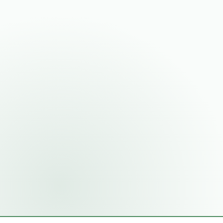
APARTAMENTUL DORIT*
STUDIO
2 CAMERE
3 CAMERE
MESAJ
Primește actualizări exclusive pe email
Evenimente, lansări și tururi ghidate.
Am citit și sunt de acord cu
Termeni și Condiții
TRIMITE CEREREA
Datele tale rămân confidențiale. Nu trimitem spam.