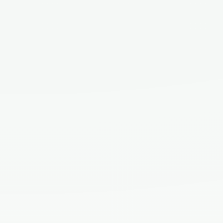
Scarlet
Bună! Sunt Scarlet și te invit la o vizionare.
NUME*
PRENUME*