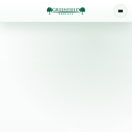
Apartamente de vânzare în
Greenfield Băneasa.
Descoperă apartamente finalizate sau în construcție,
disponibile în configurații de studio, 2 camere și 3 camere.
Verifică disponibilitatea actualizată și alege locuința
potrivită pentru bugetul, etapa de viață și planurile tale.
Greenfield Băneasa • 3 Camere
3 Camere Tip 2A
Etaj 1-10
Stadiu: Finalizat
Preț de listă:
168.399 € + TVA
Suprafețe
Planuri
Galerie
Programează vizionare
Înapoi la apartamente
Suprafețe și configurație