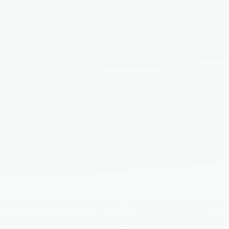
EMAIL*
TELEFON*
DOMICILIU ACTUAL (JUDEȚ)
SCOPUL ACHIZIȚIEI*
APARTAMENTUL DORIT*
STUDIO
2 CAMERE
3 CAMERE
Tipul apartamentului curent este deja preselectat. Poți selecta și alte opțiuni
dacă vrei să primești variante similare.