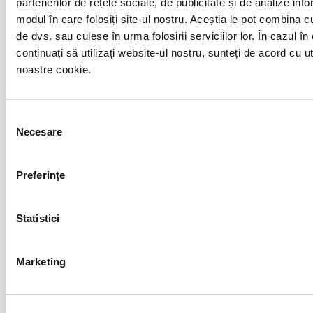
Sunt apartamentele potrivite pentru investiție?
partenerilor de rețele sociale, de publicitate și de analize infor
modul în care folosiți site-ul nostru. Aceștia le pot combina cu 
de dvs. sau culese în urma folosirii serviciilor lor. În cazul în
continuați să utilizați website-ul nostru, sunteți de acord cu u
noastre cookie.
Selecția
Website
Necesare
consimțământului
Programează acum o
Preferinţe
vizionare
Statistici
Completează detaliile, iar un consultant dedicat te va
contacta cu mai multe informații.
Marketing