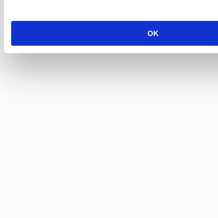
OK
Scarlet
Bună! Sunt Scarlet și te invit la o vizionare.
NUME*