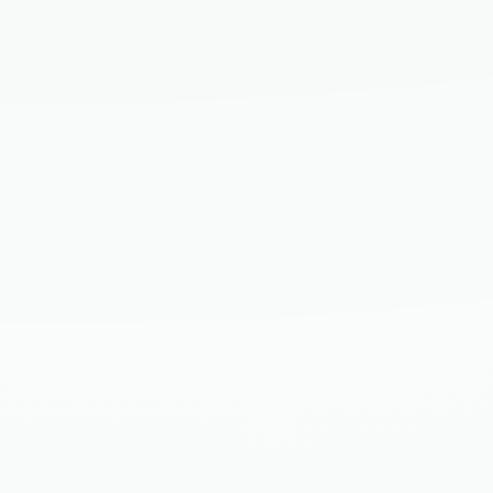
MESAJ
Primește actualizări exclusive pe email
Evenimente, lansări și tururi ghidate.
Am citit și sunt de acord cu
Termeni și Condiții
TRIMITE CEREREA
Datele tale rămân confidențiale. Nu trimitem spam.
×