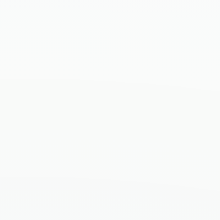
Suprafață construită
94,39 m²
Suprafață utilă
80,71 m²
Terasă/Balcon
9,24 m²
Suprafață totală
103,63 m²
Plan apartament
Imaginea se afișează integral. Click pentru zoom.