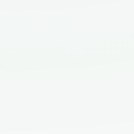
Website
Programează acum o
vizionare
Completează detaliile, iar un consultant dedicat te va
contacta cu mai multe informații.