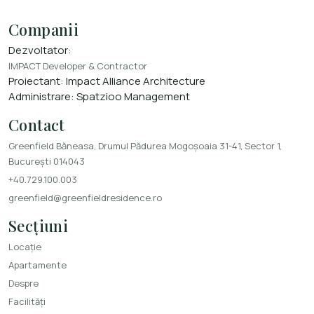
Companii
Dezvoltator:
IMPACT Developer & Contractor
Proiectant:
Impact Alliance Architecture
Administrare:
Spatzioo Management
Contact
Greenfield Băneasa, Drumul Pădurea Mogoșoaia 31-41, Sector 1,
București 014043
+40.729.100.003
greenfield@greenfieldresidence.ro
Secțiuni
Locație
Apartamente
Despre
Facilități